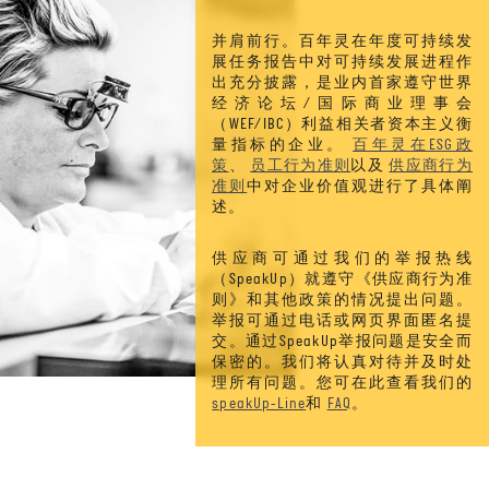
并肩前行。百年灵在年度可持续发
展任务报告中对可持续发展进程作
出充分披露，是业内首家遵守世界
经济论坛/国际商业理事会
（WEF/IBC）利益相关者资本主义衡
量指标的企业。
百年灵在ESG政
策
、
员工行为准则
以及
供应商行为
准则
中对企业价值观进行了具体阐
述。
供应商可通过我们的举报热线
（SpeakUp）就遵守《供应商行为准
则》和其他政策的情况提出问题。
举报可通过电话或网页界面匿名提
交。通过SpeakUp举报问题是安全而
保密的。我们将认真对待并及时处
理所有问题。您可在此查看我们的
speakUp-Line
和
FAQ
。