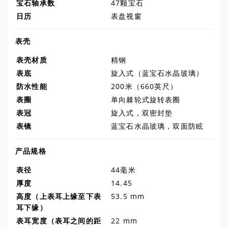
宝石轴承数
47颗宝石
日历
表盘视窗
表壳
表壳材质
精钢
表底
旋入式（蓝宝石水晶玻璃）
防水性能
200米（660英尺）
表圈
单向棘轮式旋转表圈
表冠
旋入式，双密封垫
表镜
蓝宝石水晶玻璃，双面防眩
产品规格
表径
44毫米
厚度
14.45
高度（上表耳上缘至下表
53.5 mm
耳下缘）
表耳宽度（表耳之间的距
22 mm