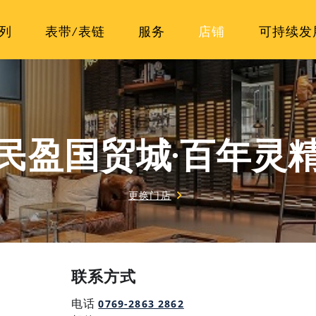
列
表带/表链
服务
店铺
可持续发
民盈国贸城·百年灵
更换门店
联系方式
0769-2863 2862
电话