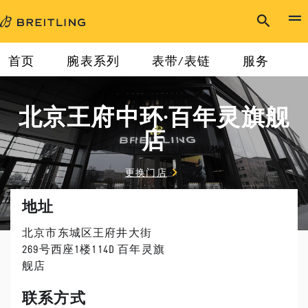
首页
腕表系列
表带/表链
服务
北京王府中环·百年灵旗舰
店
更换门店
地址
北京市东城区王府井大街
269号西座1楼114D 百年灵旗
舰店
联系方式